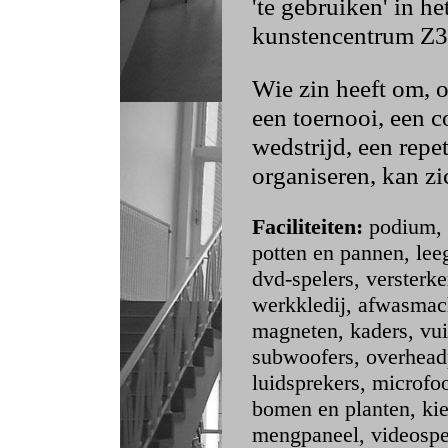
'te gebruiken' in h
kunstencentrum Z33
Wie zin heeft om, o
een toernooi, een c
wedstrijd, een repeti
organiseren, kan z
Faciliteiten:
podium, 
potten en pannen, lee
dvd-spelers, versterke
werkkledij, afwasmach
magneten, kaders, vui
subwoofers, overheadpr
luidsprekers, microfoo
bomen en planten, kiez
mengpaneel, videospel