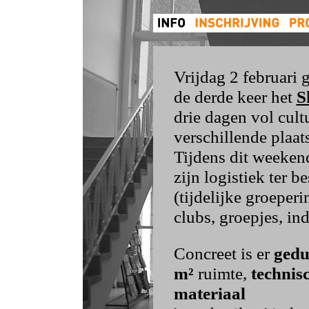
Vrijdag 2 februari 
de derde keer het
S
drie dagen vol cultu
verschillende plaat
Tijdens dit weekend
zijn logistiek ter 
(tijdelijke groeper
clubs, groepjes, indi
Concreet is er
gedu
m²
ruimte,
technis
materiaal